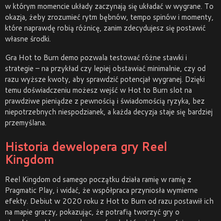
w którym momencie układy zaczynają się układać w wygrane. To
okazja, żeby zrozumieć rytm bębnów, tempo spinów i momenty,
które naprawdę robią różnicę, zanim zdecydujesz się postawić
własne środki.
Gra Hot to Burn demo pozwala testować różne stawki i
strategie – na przykład czy lepiej obstawiać minimalnie, czy od
razu wyższe kwoty, aby sprawdzić potencjał wygranej. Dzięki
temu doświadczeniu możesz wejść w Hot to Burn slot na
prawdziwe pieniądze z pewnością i świadomością ryzyka, bez
niepotrzebnych niespodzianek, a każda decyzja staje się bardziej
przemyślana.
Historia dewelopera gry Reel
Kingdom
Reel Kingdom od samego początku działa ramię w ramię z
Pragmatic Play, i widać, że współpraca przyniosła wymierne
efekty. Debiut w 2020 roku z Hot to Burn od razu postawił ich
na mapie graczy, pokazując, że potrafią tworzyć gry o