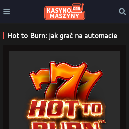
Hot to Burn: jak grać na automacie