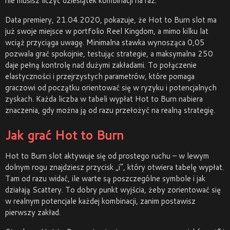
nie musisz liczyć dziesiątek kombinacji na raz.
Data premiery, 21.04.2020, pokazuje, że Hot to Burn slot ma
już swoje miejsce w portfolio Reel Kingdom, a mimo kilku lat
wciąż przyciąga uwagę. Minimalna stawka wynosząca 0,05
pozwala grać spokojnie, testując strategie, a maksymalna 250
daje pełną kontrolę nad dużymi zakładami. To połączenie
elastyczności i przejrzystych parametrów, które pomaga
graczowi od początku orientować się w ryzyku i potencjalnych
zyskach. Każda liczba w tabeli wypłat Hot to Burn nabiera
znaczenia, gdy można ją od razu przełożyć na realną strategię.
Jak grać Hot to Burn
Hot to Burn slot aktywuje się od prostego ruchu – w lewym
dolnym rogu znajdziesz przycisk „i”, który otwiera tabelę wypłat.
Tam od razu widać, ile warte są poszczególne symbole i jak
działają Scattery. To dobry punkt wyjścia, żeby zorientować się
w realnym potencjale każdej kombinacji, zanim postawisz
pierwszy zakład.