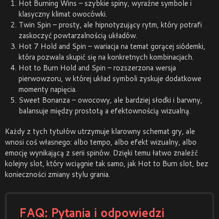
Hot Burning Wins – szybkie spiny, wyraźne symbole i
klasyczny klimat owocówki.
Twin Spin – prosty, ale hipnotyzujący rytm, który potrafi
zaskoczyć powtarzalnością układów.
Hot 7 Hold and Spin – wariacja na temat gorącej siódemki,
która pozwala skupić się na konkretnych kombinacjach.
Hot to Burn Hold and Spin – rozszerzona wersja
pierwowzoru, w której układ symboli zyskuje dodatkowe
momenty napięcia.
Sweet Bonanza – owocowy, ale bardziej słodki i barwny,
balansuje między prostotą a efektownością wizualną.
Każdy z tych tytułów utrzymuje klarowny schemat gry, ale
wnosi coś własnego: albo tempo, albo efekt wizualny, albo
emocję wynikającą z serii spinów. Dzięki temu łatwo znaleźć
kolejny slot, który wciągnie tak samo, jak Hot to Burn slot, bez
konieczności zmiany stylu grania.
FAQ: Pytania i odpowiedzi