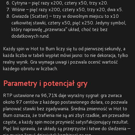
Cytryna – pięć razy x200, cztery x50, trzy x20.
Wiśnie – pięć razy x200, cztery x50, trzy x20, dwa x5.
Gwiazda (Scatter) – trzy w dowolnym miejscu to x10
całkowitej stawki, cztery x50, pięć x250. Jedyny symbol,
który naprawdę „przewraca” układ, choć też bez
dodatkowych rund.
Każdy spin w Hot to Burn liczy się tu od pierwszej sekundy, a
każda liczba w tabeli wypłat mówi jasno: to nie dekoracja, tylko
realny wynik. Gra wymaga uwagi i pozwala ocenić wartość
każdego obrotu w liczbach.
Parametry i potencjał gry
RTP ustawione na 96,71% daje wyraźny sygnał: gra zwraca
około 97 centów z każdego postawionego dolara, co pozwala
planować stawki bez zgadywania. Średnia zmienność w Hot to
Burn oznacza, że trafienia nie są ani zbyt rzadkie, ani przesadnie
częste, a każdy spin może przynieść satysfakcjonujący rezultat.
Pięć linii sprawia, że układy są przejrzyste i łatwe do śledzenia —