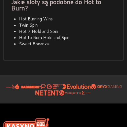
Jakie sloty są podobne do Hot to
Burn?
Hot Burning Wins
Twin Spin
Hot 7 Hold and Spin
Hot to Burn Hold and Spin
Sweet Bonanza