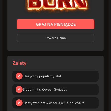
GRAJ NA PIENIĄDZE
Otwórz Demo
Zalety
Klasyczny popularny slot
Siedem (7), Owoc, Gwiazda
Elastyczne stawki: od 0,05 € do 250 €