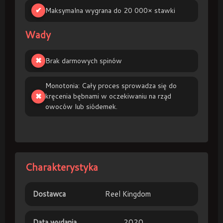
Maksymalna wygrana do 20 000× stawki
Wady
Brak darmowych spinów
Monotonia: Cały proces sprowadza się do
kręcenia bębnami w oczekiwaniu na rząd
owoców lub siódemek.
Charakterystyka
Dostawca
Reel Kingdom
Data wydania
2020