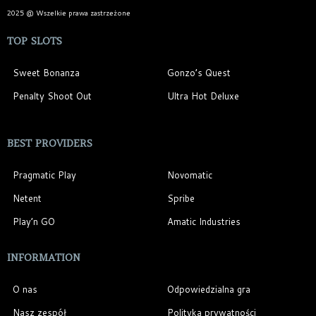
2025 @ Wszelkie prawa zastrzeżone
TOP SLOTS
Sweet Bonanza
Gonzo’s Quest
Penalty Shoot Out
Ultra Hot Deluxe
BEST PROVIDERS
Pragmatic Play
Novomatic
Netent
Spribe
Play’n GO
Amatic Industries
INFORMATION
O nas
Odpowiedzialna gra
Nasz zespół
Polityka prywatności