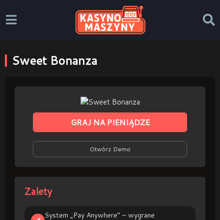
Sweet Bonanza
GRAJ NA PIENIĄDZE
Otwórz Demo
Zalety
System „Pay Anywhere” – wygrane