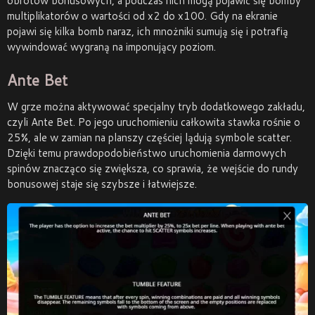
obrotów bonusowych, a podczas nich mogą pojawić się bomby
multiplikatorów o wartości od x2 do x100. Gdy na ekranie
pojawi się kilka bomb naraz, ich mnożniki sumują się i potrafią
wywindować wygraną na imponujący poziom.
Ante Bet
W grze można aktywować specjalny tryb dodatkowego zakładu,
czyli Ante Bet. Po jego uruchomieniu całkowita stawka rośnie o
25%, ale w zamian na planszy częściej lądują symbole scatter.
Dzięki temu prawdopodobieństwo uruchomienia darmowych
spinów znacząco się zwiększa, co sprawia, że wejście do rundy
bonusowej staje się szybsze i łatwiejsze.