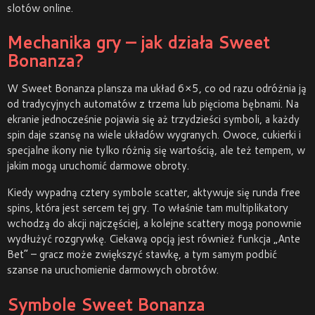
slotów online.
Mechanika gry – jak działa Sweet
Bonanza?
W Sweet Bonanza plansza ma układ 6×5, co od razu odróżnia ją
od tradycyjnych automatów z trzema lub pięcioma bębnami. Na
ekranie jednocześnie pojawia się aż trzydzieści symboli, a każdy
spin daje szansę na wiele układów wygranych. Owoce, cukierki i
specjalne ikony nie tylko różnią się wartością, ale też tempem, w
jakim mogą uruchomić darmowe obroty.
Kiedy wypadną cztery symbole scatter, aktywuje się runda free
spins, która jest sercem tej gry. To właśnie tam multiplikatory
wchodzą do akcji najczęściej, a kolejne scattery mogą ponownie
wydłużyć rozgrywkę. Ciekawą opcją jest również funkcja „Ante
Bet” – gracz może zwiększyć stawkę, a tym samym podbić
szanse na uruchomienie darmowych obrotów.
Symbole Sweet Bonanza