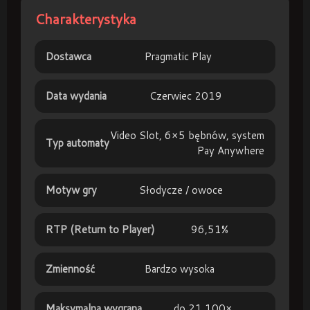
Charakterystyka
Dostawca
Pragmatic Play
Data wydania
Czerwiec 2019
Video Slot, 6×5 bębnów, system
Typ automaty
Pay Anywhere
Motyw gry
Słodycze / owoce
RTP (Return to Player)
96,51%
Zmienność
Bardzo wysoka
Maksymalna wygrana
do 21 100×