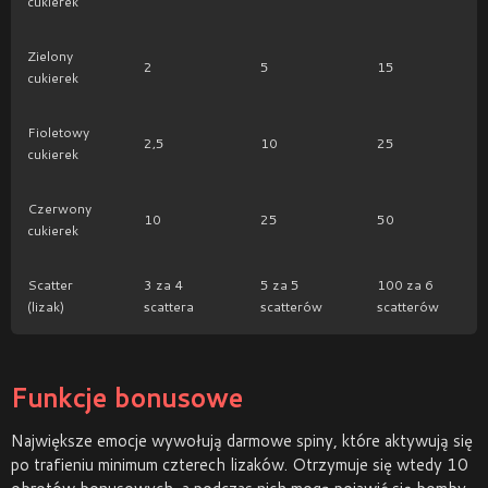
cukierek
Zielony
2
5
15
cukierek
Fioletowy
2,5
10
25
cukierek
Czerwony
10
25
50
cukierek
Scatter
3 za 4
5 za 5
100 za 6
(lizak)
scattera
scatterów
scatterów
Funkcje bonusowe
Największe emocje wywołują darmowe spiny, które aktywują się
po trafieniu minimum czterech lizaków. Otrzymuje się wtedy 10