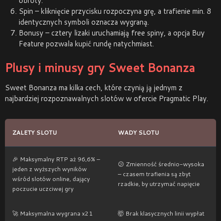
obroty.
Spin – kliknięcie przycisku rozpoczyna grę, a trafienie min. 8
identycznych symboli oznacza wygraną.
Bonusy – cztery lizaki uruchamiają free spiny, a opcja Buy
Feature pozwala kupić rundę natychmiast.
Plusy i minusy gry Sweet Bonanza
Sweet Bonanza ma kilka cech, które czynią ją jednym z
najbardziej rozpoznawalnych slotów w ofercie Pragmatic Play.
ZALETY SLOTU
WADY SLOTU
🎉 Maksymalny RTP aż 96,6% –
😕 Zmienność średnio-wysoka
jeden z wyższych wyników
– czasem trafienia są zbyt
wśród slotów online, dający
rzadkie, by utrzymać napięcie
poczucie uczciwej gry
🚀 Maksymalna wygrana x21
🤯 Brak klasycznych linii wypłat