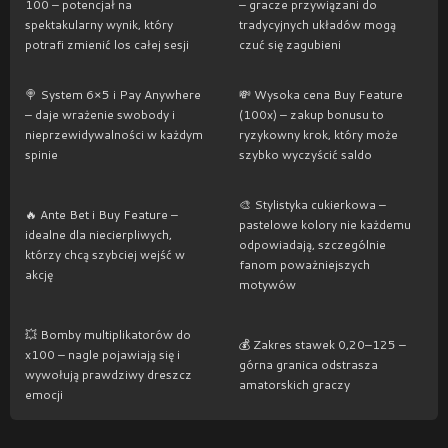
100 – potencjał na
– gracze przywiązani do
spektakularny wynik, który
tradycyjnych układów mogą
potrafi zmienić los całej sesji
czuć się zagubieni
🍭 System 6×5 i Pay Anywhere
💸 Wysoka cena Buy Feature
– daje wrażenie swobody i
(100x) – zakup bonusu to
nieprzewidywalności w każdym
ryzykowny krok, który może
spinie
szybko wyczyścić saldo
🎨 Stylistyka cukierkowa –
🔥 Ante Bet i Buy Feature –
pastelowe kolory nie każdemu
idealne dla niecierpliwych,
odpowiadają, szczególnie
którzy chcą szybciej wejść w
fanom poważniejszych
akcję
motywów
💥 Bomby multiplikatorów do
💰 Zakres stawek 0,20–125 –
x100 – nagle pojawiają się i
górna granica odstrasza
wywołują prawdziwy dreszcz
amatorskich graczy
emocji