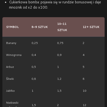
Cukierkowa bomba: pojawia się w rundzie bonusowej i daje
mnożnik od x2 do x100.
10–11
SYMBOL
8–9 SZTUK
12+ SZTUK
SZTUK
Banany
0,25
0,75
2
Winogrona
0,4
0,9
4
Arbuz
0,5
1
5
Śliwki
0,8
1,2
8
Jabłko
1
1,5
10
Niebieski
1,5
2
12