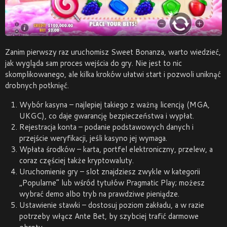
Zanim pierwszy raz uruchomisz Sweet Bonanza, warto wiedzieć,
jak wygląda sam proces wejścia do gry. Nie jest to nic
skomplikowanego, ale kilka kroków ułatwi start i pozwoli uniknąć
drobnych potknięć.
Wybór kasyna – najlepiej takiego z ważną licencją (MGA,
UKGC), co daje gwarancję bezpieczeństwa i wypłat.
Rejestracja konta – podanie podstawowych danych i
przejście weryfikacji, jeśli kasyno jej wymaga.
Wpłata środków – karta, portfel elektroniczny, przelew, a
coraz częściej także kryptowaluty.
Uruchomienie gry – slot znajdziesz zwykle w kategorii
„Popularne” lub wśród tytułów Pragmatic Play; możesz
wybrać demo albo tryb na prawdziwe pieniądze.
Ustawienie stawki – dostosuj poziom zakładu, a w razie
potrzeby włącz Ante Bet, by szybciej trafić darmowe