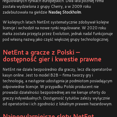
regulowanych rynkach europejskich. Dwa lata później firma
została wydzielona z grupy Cherry, a w 2009 roku
zadebiutowała na giełdzie
Nasdaq Stockholm
.
W kolejnych latach NetEnt systematycznie zdobywał kolejne
licencje i wchodził na nowe rynki regulowane. W 2020 roku
marka została przejęta przez Evolution, jednak nadal funkcjonuje
pod własną nazwą jako część większej grupy technologicznej.
NetEnt a gracze z Polski –
dostępność gier i kwestie prawne
NetEnt nie działa bezpośrednio dla graczy, lecz dla operatorów
kasyn online. Jest to model B2B – firma tworzy gry i
technologię, a następnie udostępnia je podmiotom posiadającym
odpowiednie licencje. W przypadku Polski producent nie
prowadzi działalności bezpośredniej ani nie kieruje oferty do
graczy indywidualnych. Dostępność tytułów zależy wyłącznie
od operatorów i ich zgodności z lokalnym prawem hazardowym.
Najpopularniejsze sloty NetEnt