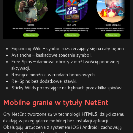
Expanding Wild – symbol rozszerzający się na cały bęben.
Avalanche – kaskadowe spadanie symboli.
Free Spins – darmowe obroty z możliwością ponownej
aktywacji.
Rosnące mnożniki w rundach bonusowych.
Re-Spins bez dodatkowej stawki.
Sticky Wilds pozostające na bębnach przez kilka spinów.
Mobilne granie w tytuły NetEnt
Gry NetEnt tworzone są w technologii
HTML5
, dzięki czemu
działają w przeglądarce mobilnej bez instalacji aplikacji.
Obsługują urządzenia z systemem iOS i Android i zachowują