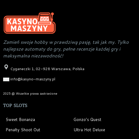
Zamień swoje hobby w prawdziwą pasję, tak jak my. Tylko
najlepsze automaty do gry, pełne recenzje każdej gry i
maksymalna niezawodność!
Cyganeczki 1, 02-928 Warszawa, Polska
info@kasyno-maszyny.pl
2025 @ Wszelkie prawa zastrzeżone
TOP SLOTS
Sweet Bonanza
Gonzo’s Quest
Penalty Shoot Out
Ultra Hot Deluxe