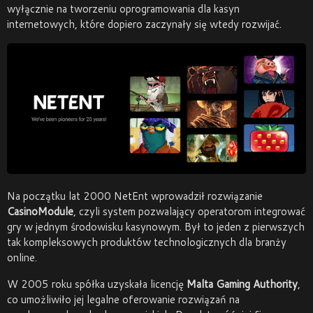
wyłącznie na tworzeniu oprogramowania dla kasyn
internetowych, które dopiero zaczynały się wtedy rozwijać.
Na początku lat 2000 NetEnt wprowadził rozwiązanie
CasinoModule
, czyli system pozwalający operatorom integrować
gry w jednym środowisku kasynowym. Był to jeden z pierwszych
tak kompleksowych produktów technologicznych dla branży
online.
W 2005 roku spółka uzyskała licencję
Malta Gaming Authority
,
co umożliwiło jej legalne oferowanie rozwiązań na