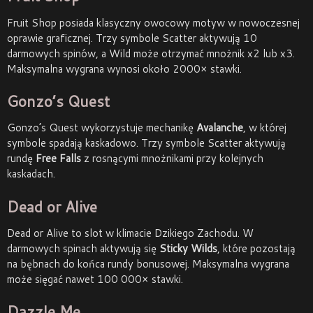
Fruit Shop posiada klasyczny owocowy motyw w nowoczesnej
oprawie graficznej. Trzy symbole Scatter aktywują 10
darmowych spinów, a Wild może otrzymać mnożnik x2 lub x3.
Maksymalna wygrana wynosi około 2000× stawki.
Gonzo’s Quest
Gonzo’s Quest wykorzystuje mechanikę
Avalanche
, w której
symbole spadają kaskadowo. Trzy symbole Scatter aktywują
rundę
Free Falls
z rosnącymi mnożnikami przy kolejnych
kaskadach.
Dead or Alive
Dead or Alive to slot w klimacie Dzikiego Zachodu. W
darmowych spinach aktywują się
Sticky Wilds
, które pozostają
na bębnach do końca rundy bonusowej. Maksymalna wygrana
może sięgać nawet 100 000× stawki.
Dazzle Me