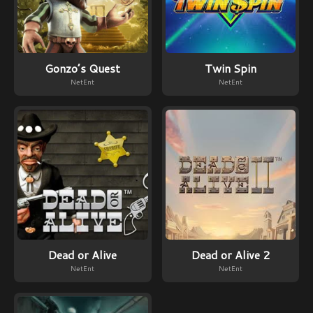
Gonzo’s Quest
Twin Spin
NetEnt
NetEnt
Dead or Alive
Dead or Alive 2
NetEnt
NetEnt