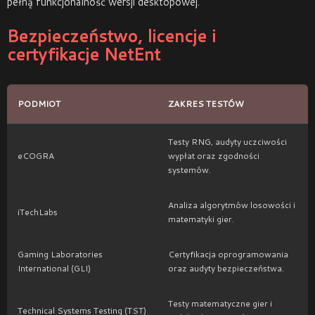
pełną funkcjonalność wersji desktopowej.
Bezpieczeństwo, licencje i
certyfikacje NetEnt
PODMIOT
ZAKRES TESTÓW
Testy RNG, audyty uczciwości
eCOGRA
wypłat oraz zgodności
systemów.
Analiza algorytmów losowości i
iTechLabs
matematyki gier.
Gaming Laboratories
Certyfikacja oprogramowania
International (GLI)
oraz audyty bezpieczeństwa.
Testy matematyczne gier i
Technical Systems Testing (TST)