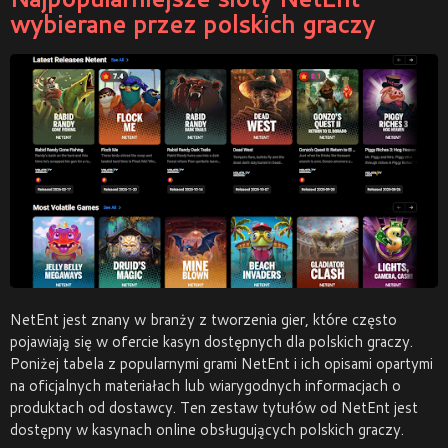
wybierane przez polskich graczy
NetEnt jest znany w branży z tworzenia gier, które często
pojawiają się w ofercie kasyn dostępnych dla polskich graczy.
Poniżej tabela z popularnymi grami NetEnt i ich opisami opartymi
na oficjalnych materiałach lub wiarygodnych informacjach o
produktach od dostawcy. Ten zestaw tytułów od NetEnt jest
dostępny w kasynach online obsługujących polskich graczy.