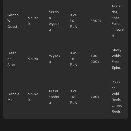
Avalan
Średni
che,
Gonzo
0,20 –
95,97
a–
Free
’s
50
2500x
%
wysok
Falls,
Quest
PLN
a
mnożni
ki
Sticky
Dead
0,09 –
Wysok
100
Wilds,
or
96,9%
18
a
000x
Free
Alive
PLN
Spins
Dazzli
ng
Niska–
0,20 –
Dazzle
96,82
Wild
średni
200
700x
Me
%
Reels,
a
PLN
Linked
Reels