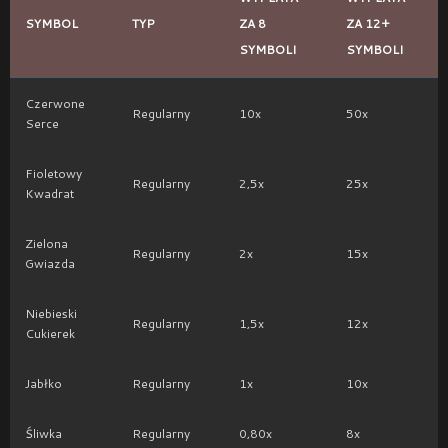
SYMBOL
TYP
ZA 8
ZA 12+
SYMBOLI
SYMBOLI
Czerwone
Regularny
10x
50x
Serce
Fioletowy
Regularny
2,5x
25x
Kwadrat
Zielona
Regularny
2x
15x
Gwiazda
Niebieski
Regularny
1,5x
12x
Cukierek
Jabłko
Regularny
1x
10x
Śliwka
Regularny
0,80x
8x