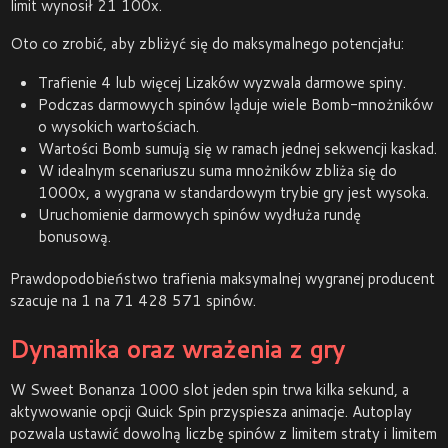
limit wynosił 21 100x.
Oto co zrobić, aby zbliżyć się do maksymalnego potencjału:
Trafienie 4 lub więcej Lizaków wyzwala darmowe spiny.
Podczas darmowych spinów ląduje wiele Bomb-mnożników
o wysokich wartościach.
Wartości Bomb sumują się w ramach jednej sekwencji kaskad.
W idealnym scenariuszu suma mnożników zbliża się do
1000x, a wygrana w standardowym trybie gry jest wysoka.
Uruchomienie darmowych spinów wydłuża rundę
bonusową.
Prawdopodobieństwo trafienia maksymalnej wygranej producent
szacuje na 1 na 71 428 571 spinów.
Dynamika oraz wrażenia z gry
W Sweet Bonanza 1000 slot jeden spin trwa kilka sekund, a
aktywowanie opcji Quick Spin przyspiesza animacje. Autoplay
pozwala ustawić dowolną liczbę spinów z limitem straty i limitem