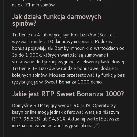
na ok. 71 mln spinów.
Jak działa funkcja darmowych
spinów?
Trafienie na 4 lub więcej symboli Lizaków (Scatter)
wyzwala rundę z 10 darmowymi spinami. Podczas
bonusu pojawiają się Bomby-mnożniki o wartościach od
2x do 1 000x, których wartości są sumowane i
stosowane do łącznej wygranej z sekwencji kaskadowej.
Trafienie 3+ Lizaków w rundzie bonusowej dodaje 5
kolejnych spinów. Możesz przetestować tę funkcję bez
ryzyka grając w Sweet Bonanza 1000 demo.
Jakie jest RTP Sweet Bonanza 1000?
Domyślne RTP tej gry wynosi 96,53%. Operatorzy
kasyn online mogą jednak oferować wersje z niższym
RTP: 95,52% lub 94,51%. Aktualną wartość zawsze
można sprawdzić w tabeli wypłat (ikona „i”).