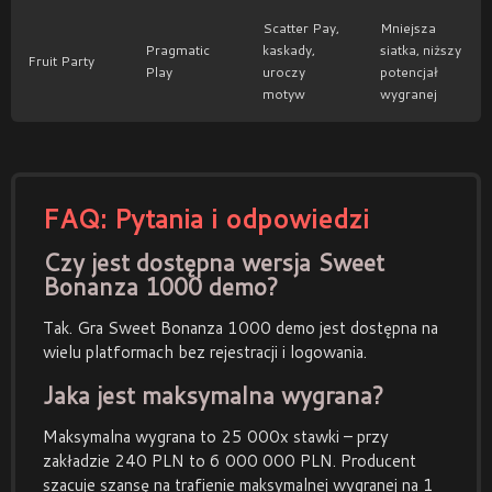
Scatter Pay,
Mniejsza
Pragmatic
kaskady,
siatka, niższy
Fruit Party
Play
uroczy
potencjał
motyw
wygranej
FAQ: Pytania i odpowiedzi
Czy jest dostępna wersja Sweet
Bonanza 1000 demo?
Tak. Gra Sweet Bonanza 1000 demo jest dostępna na
wielu platformach bez rejestracji i logowania.
Jaka jest maksymalna wygrana?
Maksymalna wygrana to 25 000x stawki – przy
zakładzie 240 PLN to 6 000 000 PLN. Producent
szacuje szansę na trafienie maksymalnej wygranej na 1