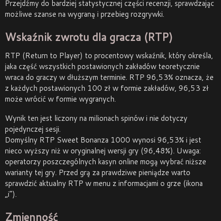
Przejdźmy do bardziej statystycznej części recenzji, sprawdzając
możliwe szanse na wygraną i przebieg rozgrywki.
Wskaźnik zwrotu dla gracza (RTP)
RTP (Return to Player) to procentowy wskaźnik, który określa,
jaka część wszystkich postawionych zakładów teoretycznie
wraca do graczy w dłuższym terminie. RTP 96,53% oznacza, że
z każdych postawionych 100 zł w formie zakładów, 96,53 zł
może wrócić w formie wygranych.
Wynik ten jest liczony na milionach spinów i nie dotyczy
pojedynczej sesji.
Domyślny RTP Sweet Bonanza 1000 wynosi 96,53% i jest
nieco wyższy niż w oryginalnej wersji gry (96,48%). Uwaga:
operatorzy poszczególnych kasyn online mogą wybrać niższe
warianty tej gry. Przed grą za prawdziwe pieniądze warto
sprawdzić aktualny RTP w menu z informacjami o grze (ikona
„i”).
Zmienność