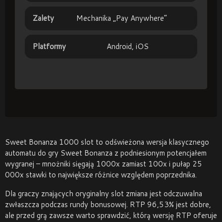
Zalety
Mechanika „Pay Anywhere”
Platformy
Android, iOS
Sweet Bonanza 1000 slot to odświeżona wersja klasycznego
automatu do gry Sweet Bonanza z podniesionym potencjałem
wygranej – mnożniki sięgają 1000x zamiast 100x i pułap 25
000x stawki to największe różnice względem poprzednika.
Dla graczy znających oryginalny slot zmiana jest odczuwalna
zwłaszcza podczas rundy bonusowej. RTP 96,53% jest dobre,
ale przed grą zawsze warto sprawdzić, którą wersję RTP oferuje