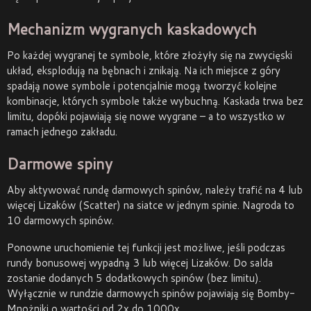
Mechanizm wygranych kaskadowych
Po każdej wygranej te symbole, które złożyły się na zwycięski
układ, eksplodują na bębnach i znikają. Na ich miejsce z góry
spadają nowe symbole i potencjalnie mogą tworzyć kolejne
kombinacje, których symbole także wybuchną. Kaskada trwa bez
limitu, dopóki pojawiają się nowe wygrane – a to wszystko w
ramach jednego zakładu.
Darmowe spiny
Aby aktywować rundę darmowych spinów, należy trafić na 4 lub
więcej Lizaków (Scatter) na siatce w jednym spinie. Nagroda to
10 darmowych spinów.
Ponowne uruchomienie tej funkcji jest możliwe, jeśli podczas
rundy bonusowej wypadną 3 lub więcej Lizaków. Do salda
zostanie dodanych 5 dodatkowych spinów (bez limitu).
Wyłącznie w rundzie darmowych spinów pojawiają się Bomby-
Mnożniki o wartości od 2x do 1000x.